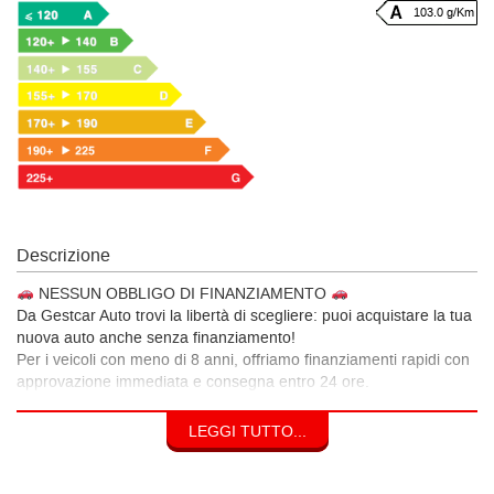
103.0 g/Km
Descrizione
NESSUN OBBLIGO DI FINANZIAMENTO
Da Gestcar Auto trovi la libertà di scegliere: puoi acquistare la tua
nuova auto anche senza finanziamento!
Per i veicoli con meno di 8 anni, offriamo finanziamenti rapidi con
approvazione immediata e consegna entro 24 ore.
Perché scegliere Gestcar Auto
LEGGI TUTTO...
12 mesi di garanzia su tutte le auto con meno di 10 anni
Possibilità di usufruire delle agevolazioni fiscali IVA al 4% per i