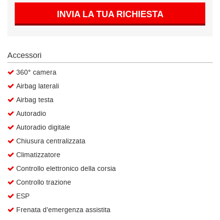
Salva
INVIA LA TUA RICHIESTA
le
impostazioni
Accessori
360° camera
Airbag laterali
Airbag testa
Autoradio
Autoradio digitale
Chiusura centralizzata
Climatizzatore
Controllo elettronico della corsia
Controllo trazione
ESP
Frenata d'emergenza assistita