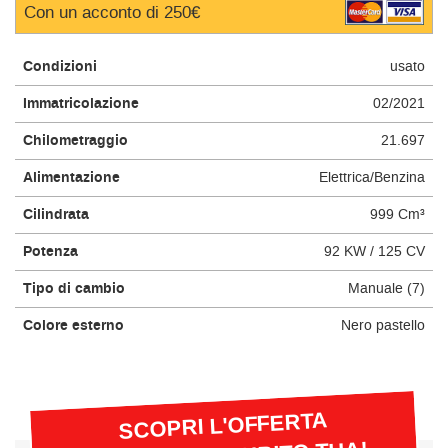
Con un acconto di 250€
questi
strumenti
di
Condizioni
usato
tracciamento
si
Immatricolazione
02/2021
rimanda
alla
Chilometraggio
21.697
cookie
Alimentazione
Elettrica/Benzina
policy.
Puoi
Cilindrata
999 Cm³
rivedere
e
Potenza
92 KW / 125 CV
modificare
le
Tipo di cambio
Manuale (7)
tue
scelte
Colore esterno
Nero pastello
in
qualsiasi
momento.
SCOPRI L'OFFERTA