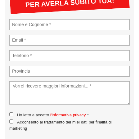
PER AVERLA SUBITO TUA!
tta
ti
empre
Cookie necessari
ilitato
Cookie delle preferenze
Cookie per il miglioramento dell'esperienza utente
Cookie analitici
Cookie di marketing
Leggi
Ho letto e accetto
l'informativa privacy
*
la
Acconsento al trattamento dei miei dati per finalità di
cookie
marketing
policy