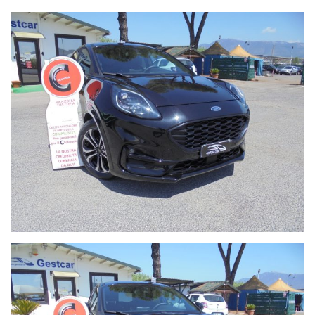
veicoli aziendali
Cronologia tagliandi certificata, per la massima trasparenza
Assistenza completa dal primo contatto alla consegna
Dove trovarci
Gestcar Auto Srl
Via Pantano (SP27B), Rotonda Via Maremmana – Villanova di
Guidonia (RM)
Telefono: 0774 353751
Cellulare: 347 1071745 / 340 4884859
Visita il nostro sito: gestcar.it
Nota importante: il prezzo esposto non include il Passaggio di
Proprietà, che viene effettuato direttamente in sede tramite la
nostra Agenzia Pratiche Auto, con registrazione in tempo reale.
Contattaci subito per scoprire la disponibilità del veicolo e non
perdere la tua occasione!