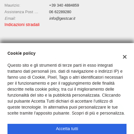
tta
Maurizio:
+39 340 4884859
ti
Assistenza Post vendita:
06 62289280
Email:
info@gestcar.it
Indicazioni stradali
empre
Cookie necessari
ilitato
Cookie delle preferenze
Dati fiscali:
Gestcar Auto Srl
Cookie policy
Cookie per il miglioramento dell'esperienza utente
Via Pantano, snc, Guidonia Montecelio (RM)
Questo sito e gli strumenti di terze parti in esso integrati
P.IVA:
11660941003 Codice Destinatario KRRH6B9
trattano dati personali (es. dati di navigazione o indirizzi IP) e
Registro delle imprese:
RM
Cookie analitici
fanno uso di Cookie, Pixel, Tags o altri identificatori necessari
Capitale sociale: €
10000 i.v.
per il funzionamento e per il raggiungimento delle finalità
Cookie di marketing
descritte nella cookie policy, tra cui il miglioramento delle
funzionalità del sito e la pubblicità personalizzata. Cliccando
sul pulsante Accetta Tutti dichiari di accettare l'utilizzo di
queste tecnologie. In alternativa puoi personalizzare le tue
Leggi
scelte tramite l'apposito pulsante. Scopri di più e personalizza.
la
cookie
policy
Accetta tutti
Copyright © 2026 GestionaleAuto.com S.r.l., Tutti i diritti riservati -