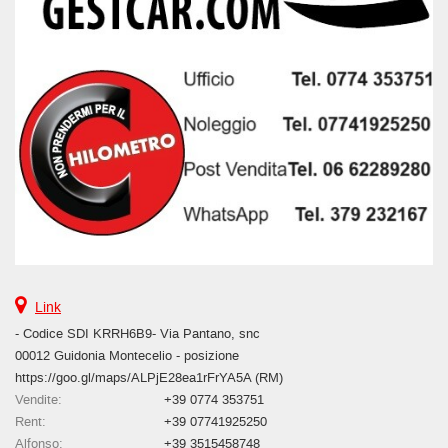
questi
strumenti
di
tracciamento
si
rimanda
alla
cookie
policy.
Puoi
rivedere
e
modificare
le
tue
Link
scelte
- Codice SDI KRRH6B9- Via Pantano, snc
in
00012 Guidonia Montecelio - posizione
qualsiasi
https://goo.gl/maps/ALPjE28ea1rFrYA5A (RM)
momento.
Vendite:
+39 0774 353751
Rent:
+39 07741925250
Alfonso:
+39 3515458748