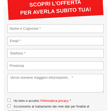
tta
SCOPRI L'OFFERTA
ti
PER AVERLA SUBITO TUA!
empre
Cookie necessari
ilitato
Cookie delle preferenze
Cookie per il miglioramento dell'esperienza utente
Cookie analitici
Cookie di marketing
Leggi
la
cookie
Ho letto e accetto
l'informativa privacy
*
policy
Acconsento al trattamento dei miei dati per finalità di