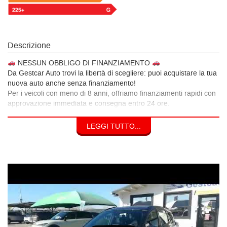
Descrizione
NESSUN OBBLIGO DI FINANZIAMENTO
Da Gestcar Auto trovi la libertà di scegliere: puoi acquistare la tua
nuova auto anche senza finanziamento!
Per i veicoli con meno di 8 anni, offriamo finanziamenti rapidi con
approvazione immediata e consegna entro 24 ore.
Perché scegliere Gestcar Auto
LEGGI TUTTO...
12 mesi di garanzia su tutte le auto con meno di 10 anni
Possibilità di usufruire delle agevolazioni fiscali IVA al 4% per i
veicoli aziendali
Cronologia tagliandi certificata, per la massima trasparenza
Assistenza completa dal primo contatto alla consegna
Dove trovarci