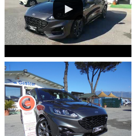
Gestcar Auto Srl
Via Pantano (SP27B), Rotonda Via Maremmana – Villanova di
Guidonia (RM)
Telefono: 0774 353751
Cellulare: 347 1071745 / 340 4884859
Visita il nostro sito: gestcar.it
Nota importante: il prezzo esposto non include il Passaggio di
Proprietà, che viene effettuato direttamente in sede tramite la
nostra Agenzia Pratiche Auto, con registrazione in tempo reale.
Contattaci subito per scoprire la disponibilità del veicolo e non
perdere la tua occasione!