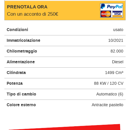
questi
PRENOTALA ORA
strumenti
Con un acconto di 250€
di
tracciamento
si
Condizioni
usato
rimanda
alla
Immatricolazione
10/2021
cookie
Chilometraggio
82.000
policy.
Puoi
Alimentazione
Diesel
rivedere
e
Cilindrata
1499 Cm³
modificare
le
Potenza
88 KW / 120 CV
tue
scelte
Tipo di cambio
Automatico (6)
in
qualsiasi
Colore esterno
Antracite pastello
momento.