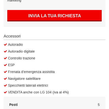
marketing
Salva
le
impostazioni
INVIA LA TUA RICHIESTA
Accessori
Autoradio
Autoradio digitale
Controllo trazione
ESP
Frenata d'emergenza assistita
Navigatore satellitare
Specchietti laterali elettrici
VENDITA anche con LG 104 (iva al 4%)
Posti
5