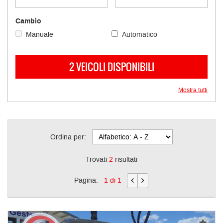
questi
strumenti
Cambio
di
Manuale
Automatico
tracciamento
si
rimanda
2 VEICOLI DISPONIBILI
alla
cookie
policy.
Mostra tutti
Puoi
rivedere
e
modificare
Ordina per:
le
tue
scelte
Trovati
2
risultati
in
qualsiasi
Pagina:
1 di 1
momento.