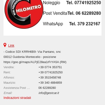
Link
- Codice SDI KRRH6B9- Via Pantano, snc
00012 Guidonia Montecelio - posizione
https://goo.gl/maps/ALPjE28ea1rFrYA5A (RM)
Vendite:
+39 0774 353751
Rent:
+39 07741925250
Alfonso:
+39 3515458748
Maurizio:
+39 340 4884859
Assistenza Post vendita:
06 62289280
Email:
info@gestcar.it
Indicazioni stradali