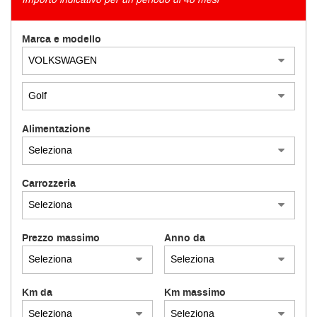
tracciamento
che
adottiamo
AZIENDA
Marca e modello
per
offrire
le
funzionalità
e
svolgere
Alimentazione
le
attività
di
seguito
Carrozzeria
descritte.
Per
ottenere
maggiori
Prezzo massimo
Anno da
informazioni
sull'utilità
e
sul
Km da
Km massimo
funzionamento
di