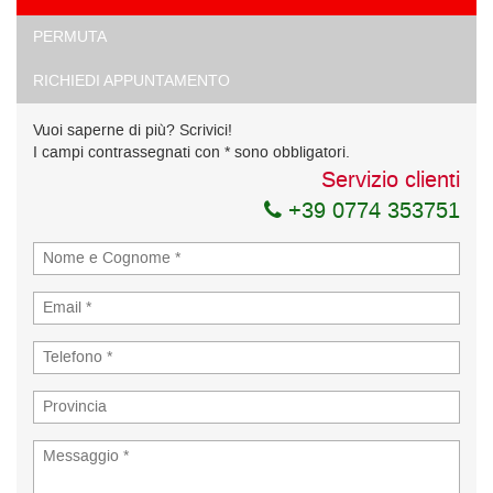
Ho letto e accetto
l'informativa privacy
*
PERMUTA
Acconsento al trattamento dei miei dati per finalità di
marketing
RICHIEDI APPUNTAMENTO
Invia la tua richiesta
Vuoi saperne di più? Scrivici!
I campi contrassegnati con * sono obbligatori.
Servizio clienti
+39 0774 353751