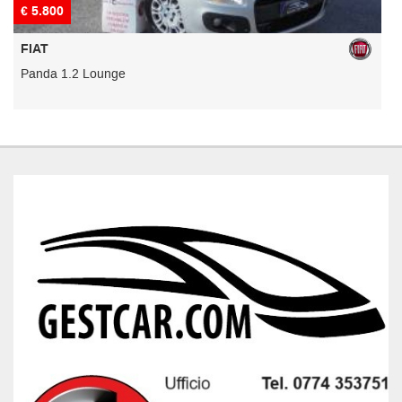
€ 5.800
€
FIAT
Panda 1.2 Lounge
C