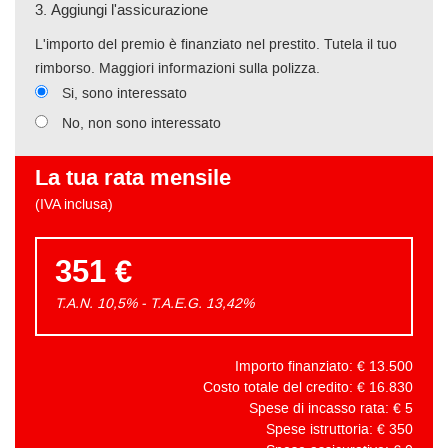
3.
Aggiungi l'assicurazione
L'importo del premio è finanziato nel prestito. Tutela il tuo
rimborso. Maggiori informazioni sulla polizza.
Si, sono interessato
No, non sono interessato
La tua rata mensile
(IVA inclusa)
351 €
T.A.N. 10,5% - T.A.E.G.
13,42
%
Importo finanziato: €
13.500
Costo totale del credito: €
16.830
Spese di incasso rata: €
5
Spese istruttoria: €
350