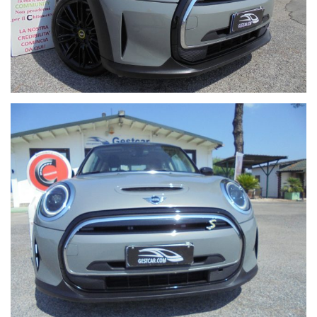
Telefono: 0774 353751
Cellulare: 347 1071745 / 340 4884859
Visita il nostro sito: gestcar.it
Nota importante: il prezzo esposto non include il Passaggio di
Proprietà, che viene effettuato direttamente in sede tramite la
nostra Agenzia Pratiche Auto, con registrazione in tempo reale.
Contattaci subito per scoprire la disponibilità del veicolo e non
perdere la tua occasione!