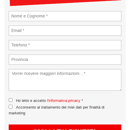
tta
ti
empre
Cookie necessari
ilitato
Cookie delle preferenze
Cookie per il miglioramento dell'esperienza utente
Cookie analitici
Cookie di marketing
Ho letto e accetto
l'informativa privacy
*
Leggi
Acconsento al trattamento dei miei dati per finalità di
la
marketing
cookie
policy