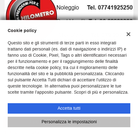
Cookie policy
Questo sito e gli strumenti di terze parti in esso integrati
trattano dati personali (es. dati di navigazione o indirizzi IP) e
fanno uso di Cookie, Pixel, Tags o altri identificatori necessari
per il funzionamento e per il raggiungimento delle finalità
Link
descritte nella cookie policy, tra cui il miglioramento delle
- Codice SDI KRRH6B9- Via Pantano, snc
funzionalità del sito e la pubblicità personalizzata. Cliccando
00012 Guidonia Montecelio - posizione
sul pulsante Accetta Tutti dichiari di accettare l'utilizzo di
https://goo.gl/maps/ALPjE28ea1rFrYA5A (RM)
queste tecnologie. In alternativa puoi personalizzare le tue
scelte tramite l'apposito pulsante. Scopri di più e personalizza.
Vendite:
+39 0774 353751
Rent:
+39 07741925250
Alfonso:
+39 3515458748
Accetta tutti
Maurizio:
+39 340 4884859
Assistenza Post vendita:
06 62289280
Chiama
Contatta un consulente
Personalizza le impostazioni
Email:
info@gestcar.it
Indicazioni stradali