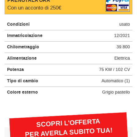
PRENOTALA ORA
questi
Con un acconto di 250€
strumenti
di
tracciamento
Condizioni
usato
si
Immatricolazione
12/2021
rimanda
alla
Chilometraggio
39.800
cookie
policy.
Alimentazione
Elettrica
Puoi
rivedere
Potenza
75 KW / 102 CV
e
modificare
Tipo di cambio
Automatico (1)
le
tue
Colore esterno
Grigio pastello
scelte
in
qualsiasi
momento.
SCOPRI L'OFFERTA
PER AVERLA SUBITO TUA!