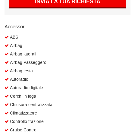
INVIA LA TUA RICHIESTA
Salva
le
impostazioni
Accessori
ABS
Airbag
Airbag laterali
Airbag Passeggero
Airbag testa
Autoradio
Autoradio digitale
Cerchi in lega
Chiusura centralizzata
Climatizzatore
Controllo trazione
Cruise Control