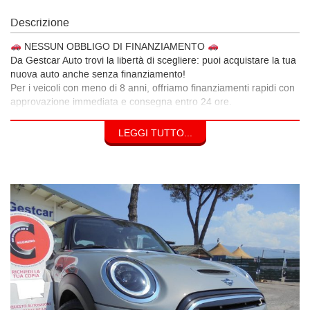
Descrizione
NESSUN OBBLIGO DI FINANZIAMENTO
Da Gestcar Auto trovi la libertà di scegliere: puoi acquistare la tua
nuova auto anche senza finanziamento!
Per i veicoli con meno di 8 anni, offriamo finanziamenti rapidi con
approvazione immediata e consegna entro 24 ore.
Perché scegliere Gestcar Auto
LEGGI TUTTO...
12 mesi di garanzia su tutte le auto con meno di 10 anni
Possibilità di usufruire delle agevolazioni fiscali IVA al 4% per i
veicoli aziendali
Cronologia tagliandi certificata, per la massima trasparenza
Assistenza completa dal primo contatto alla consegna
Dove trovarci
Gestcar Auto Srl
Via Pantano (SP27B), Rotonda Via Maremmana – Villanova di
Guidonia (RM)