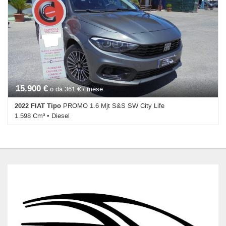
Autoradio • Autoradio digitale • Bluetooth • Chiusura centralizzata •
Climatizzatore • Controllo elettronico della corsia • Cruise Control •
Immobilizzatore elettronico • Riconoscimento dei segnali stradali •
Servosterzo • Specchietti laterali elettrici • VENDITA anche con LG
104 (iva al 4%)
15.900 €
o da 361 € / mese
2022 FIAT Tipo
PROMO 1.6 Mjt S&S SW City Life
1.598 Cm³ • Diesel
46.800 Km • Cambio Manuale (6) • Antracite pastello • 5 Porte •
ABS • Airbag • Airbag laterali • Airbag Passeggero • Airbag testa •
Autoradio • Autoradio digitale • Bluetooth • Bracciolo • Cerchi in
lega • Chiusura centralizzata • Climatizzatore • Controllo elettronico
della corsia • Controllo trazione • Cruise Control • ESP •
Fendinebbia • Immobilizzatore elettronico • Riconoscimento dei
segnali stradali • Sensori di parcheggio posteriori • Servosterzo •
Specchietti laterali elettrici • VENDITA anche con LG 104 (iva al
4%)