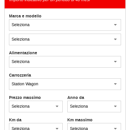
tracciamento
che
adottiamo
AZIENDA
Marca e modello
per
offrire
le
funzionalità
e
svolgere
Alimentazione
le
attività
di
seguito
Carrozzeria
descritte.
Per
ottenere
maggiori
Prezzo massimo
Anno da
informazioni
sull'utilità
e
sul
Km da
Km massimo
funzionamento
di