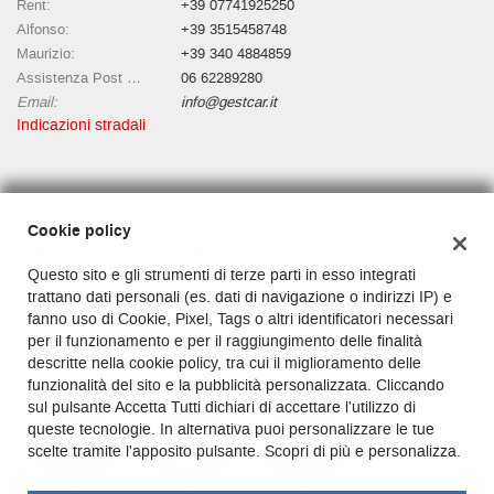
Rent:
+39 07741925250
Alfonso:
+39 3515458748
Maurizio:
+39 340 4884859
Assistenza Post vendita:
06 62289280
Email:
info@gestcar.it
Indicazioni stradali
Dati fiscali:
Gestcar Auto Srl
Cookie policy
Via Pantano, snc, Guidonia Montecelio (RM)
Questo sito e gli strumenti di terze parti in esso integrati
P.IVA:
11660941003 Codice Destinatario KRRH6B9
trattano dati personali (es. dati di navigazione o indirizzi IP) e
Registro delle imprese:
RM
fanno uso di Cookie, Pixel, Tags o altri identificatori necessari
Capitale sociale: €
10000 i.v.
per il funzionamento e per il raggiungimento delle finalità
descritte nella cookie policy, tra cui il miglioramento delle
funzionalità del sito e la pubblicità personalizzata. Cliccando
sul pulsante Accetta Tutti dichiari di accettare l'utilizzo di
queste tecnologie. In alternativa puoi personalizzare le tue
scelte tramite l'apposito pulsante. Scopri di più e personalizza.