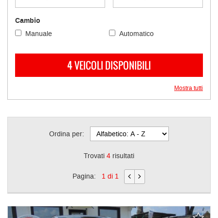
questi
strumenti
Cambio
di
Manuale
Automatico
tracciamento
si
rimanda
4 VEICOLI DISPONIBILI
alla
cookie
policy.
Mostra tutti
Puoi
rivedere
e
modificare
Ordina per:
le
tue
scelte
Trovati
4
risultati
in
qualsiasi
Pagina:
1 di 1
momento.