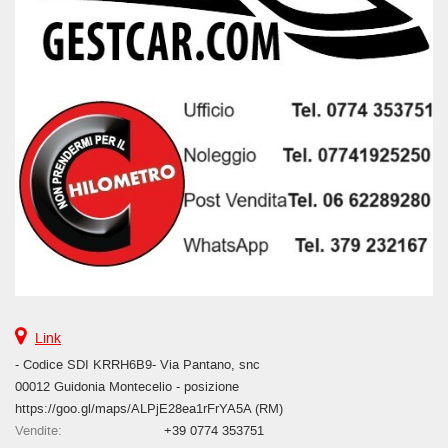
Link
- Codice SDI KRRH6B9- Via Pantano, snc
00012 Guidonia Montecelio - posizione
https://goo.gl/maps/ALPjE28ea1rFrYA5A (RM)
Vendite:
+39 0774 353751